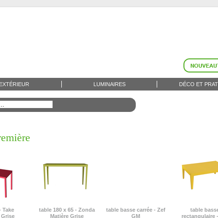
EXTÉRIEUR
LUMINAIRES
DÉCO ET PRAT
remière
- Take
table 180 x 65 - Zonda
table basse carrée - Zef
table bass
 Grise
Matière Grise
GM
rectangulaire 