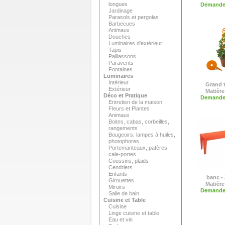
longues
Demande 
Jardinage
Parasols et pergolas
Barbecues
Animaux
Douches
Luminaires d'extérieur
Tapis
Paillassons
Paravents
Fontaines
Luminaires
Intérieur
Grand 
Extérieur
Matière
Déco et Pratique
Demande 
Entretien de la maison
Fleurs et Plantes
Animaux
Boites, cabas, corbeilles,
rangements
Bougeoirs, lampes à huiles,
photophores
Portemanteaux, patères,
cale-portes
Coussins, plaids
Cendriers
Enfants
banc -
Girouettes
Matière
Miroirs
Demande 
Salle de bain
Cuisine et Table
Cuisine
Linge cuisine et table
Eau et vin