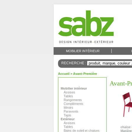
MOBILIER INTÉRIEUR
RECHERCHE :
Accueil
> Avant-Première
Avant-P
Mobilier intérieur
Assises
Tables
Rangements
Compléments
Miroirs
Paravents
Tapis
Extérieur
Assises
Tables
chaise 
Bains de soleil et chaises
Matière