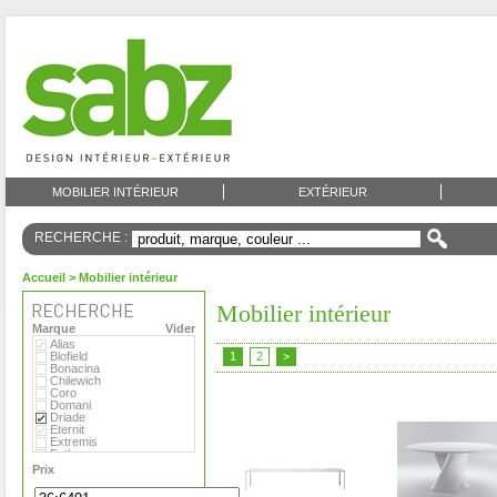
MOBILIER INTÉRIEUR
EXTÉRIEUR
RECHERCHE :
Accueil
> Mobilier intérieur
Mobilier intérieur
Marque
Vider
Alias
Blofield
1
2
>
Bonacina
Chilewich
Coro
Domani
Driade
Eternit
Extremis
Fatboy
Flora
Prix
Foscarini
Gandia Blasco