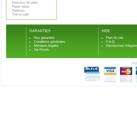
Dessous de plats
Pique-nique
Plateaux
Thé et café
GARANTIES
AIDE
Nos garanties
Plan du site
Conditions générales
F.A.Q.
Mentions légales
Recherches fréquen
Vie Privée