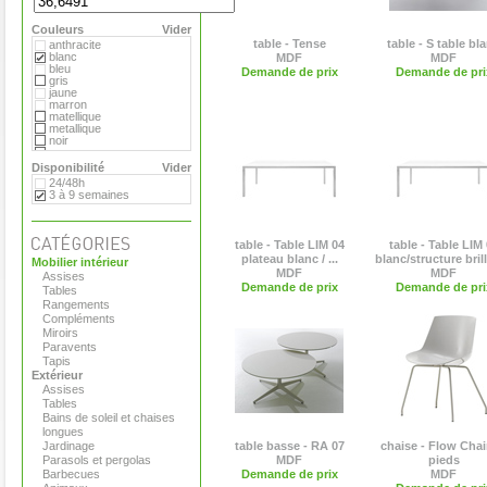
Hay
MDF
Couleurs
Magis
Vider
Marimekko
table - Tense
table - S table bl
anthracite
Matière Grise
blanc
MDF
MDF
Moroso
bleu
Demande de prix
Demande de pri
Paola Lenti
gris
Plank
jaune
Pop Corn
marron
Roda
matellique
Serralunga
metallique
Tribu
noir
Vange
orange
Versus
rouge
Disponibilité
Vider
Viteo
transparent
24/48h
vert
3 à 9 semaines
table - Table LIM 04
table - Table LIM
plateau blanc / ...
blanc/structure bril
Mobilier intérieur
MDF
MDF
Assises
Demande de prix
Demande de pri
Tables
Rangements
Compléments
Miroirs
Paravents
Tapis
Extérieur
Assises
Tables
Bains de soleil et chaises
longues
Jardinage
table basse - RA 07
chaise - Flow Chair
Parasols et pergolas
MDF
pieds
Barbecues
Demande de prix
MDF