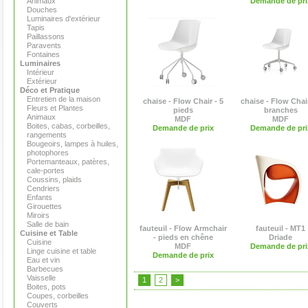
Animaux
Demande de pri
Douches
Luminaires d'extérieur
Tapis
Paillassons
Paravents
Fontaines
Luminaires
Intérieur
Extérieur
Déco et Pratique
Entretien de la maison
chaise - Flow Chair - 5
chaise - Flow Chair
Fleurs et Plantes
pieds
branches
Animaux
MDF
MDF
Boites, cabas, corbeilles,
Demande de prix
Demande de pri
rangements
Bougeoirs, lampes à huiles,
photophores
Portemanteaux, patères,
cale-portes
Coussins, plaids
Cendriers
Enfants
Girouettes
Miroirs
Salle de bain
fauteuil - Flow Armchair
fauteuil - MT1
Cuisine et Table
- pieds en chêne
Driade
Cuisine
MDF
Demande de pri
Linge cuisine et table
Demande de prix
Eau et vin
Barbecues
Vaisselle
1
2
>
Boites, pots
Coupes, corbeilles
Couverts