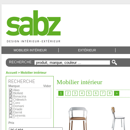
MOBILIER INTÉRIEUR
EXTÉRIEUR
RECHERCHE :
Accueil
> Mobilier intérieur
Mobilier intérieur
Marque
Vider
Alias
Blofield
1
2
3
4
5
6
7
8
>
Bonacina
Chilewich
Coro
Domani
Driade
Eternit
Extremis
Fatboy
Flora
Prix
Foscarini
Gandia Blasco