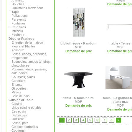
Animaux
Magis
Douches
Demande de pri
Luminaires d'extérieur
Tapis
Paillassons
Paravents
Fontaines
Luminaires
Intérieur
Extérieur
Déco et Pratique
Entretien de la maison
bibliothèque - Random
table - Tense
Fleurs et Plantes
MDF
MDF
Animaux
Demande de prix
Demande de pri
Boites, cabas, corbeilles,
rangements
Bougeoirs, lampes à huiles,
photophores
Portemanteaux, patères,
cale-portes
Coussins, plaids
Cendriers
Enfants
Girouettes
Miroirs
Salle de bain
table - S table noire
table - La grande t
Cuisine et Table
MDF
blanc mat
Cuisine
Demande de prix
MDF
Linge cuisine et table
Demande de pri
Eau et vin
Barbecues
Vaisselle
1
2
3
4
5
6
7
8
>
Boites, pots
Coupes, corbeilles
Couverts