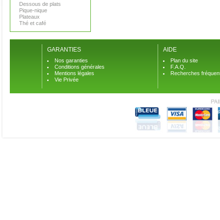
Dessous de plats
Pique-nique
Plateaux
Thé et café
GARANTIES
AIDE
Nos garanties
Plan du site
Conditions générales
F.A.Q.
Mentions légales
Recherches fréquen
Vie Privée