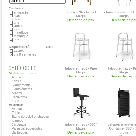
Hay
MDF
Couleurs
Magis
Marimekko
chaise - Steelwood
chaise bicolore - Dé
anthracite
Matière Grise
blanc
Magis
Magis
Moroso
bleu
Demande de prix
Demande de pri
Paola Lenti
gris
Plank
jaune
Pop Corn
marron
Roda
matellique
Serralunga
metallique
Tribu
noir
Vange
orange
Versus
rouge
Disponibilité
Vider
Viteo
transparent
24/48h
vert
3 à 9 semaines
tabouret haut - Pipe
tabouret haut - P
Magis
Magis
Mobilier intérieur
Demande de prix
Demande de pri
Assises
Tables
Rangements
Compléments
Miroirs
Paravents
Tapis
Extérieur
Assises
Tables
Bains de soleil et chaises
longues
Jardinage
tabouret haut - 360°
caisson à roulette
Parasols et pergolas
Magis
Container 360° - 
Barbecues
Demande de prix
tiroirs