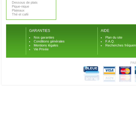
Dessous de plats
Pique-nique
Plateaux
Thé et café
GARANTIES
AIDE
Nos garanties
Plan du site
Conditions générales
F.A.Q.
Mentions légales
Recherches fréquen
Vie Privée