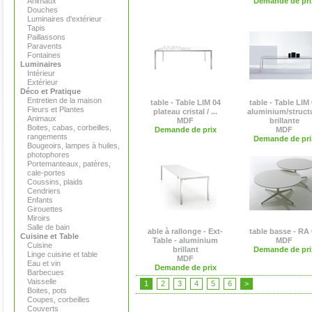
Animaux
Demande de pri
Douches
Luminaires d'extérieur
Tapis
Paillassons
Paravents
Fontaines
Luminaires
Intérieur
Extérieur
Déco et Pratique
Entretien de la maison
table - Table LIM 04
table - Table LIM
Fleurs et Plantes
plateau cristal / ...
aluminium/struct
Animaux
MDF
brillante
Boites, cabas, corbeilles,
Demande de prix
MDF
rangements
Demande de pri
Bougeoirs, lampes à huiles,
photophores
Portemanteaux, patères,
cale-portes
Coussins, plaids
Cendriers
Enfants
Girouettes
Miroirs
Salle de bain
able à rallonge - Ext-
table basse - RA 
Cuisine et Table
Table - aluminium
MDF
Cuisine
brillant
Demande de pri
Linge cuisine et table
MDF
Eau et vin
Demande de prix
Barbecues
Vaisselle
1
2
3
4
5
6
>
Boites, pots
Coupes, corbeilles
Couverts