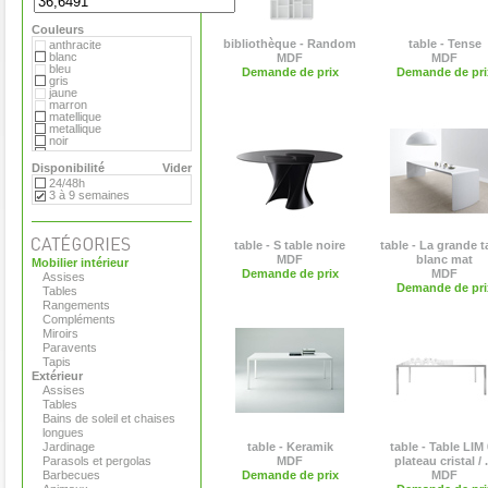
Hay
MDF
Couleurs
Magis
Marimekko
bibliothèque - Random
table - Tense
anthracite
Matière Grise
blanc
MDF
MDF
Moroso
bleu
Demande de prix
Demande de pri
Paola Lenti
gris
Plank
jaune
Pop Corn
marron
Roda
matellique
Serralunga
metallique
Tribu
noir
Vange
orange
Versus
rouge
Disponibilité
Vider
Viteo
transparent
24/48h
vert
3 à 9 semaines
table - S table noire
table - La grande t
MDF
blanc mat
Mobilier intérieur
Demande de prix
MDF
Assises
Demande de pri
Tables
Rangements
Compléments
Miroirs
Paravents
Tapis
Extérieur
Assises
Tables
Bains de soleil et chaises
longues
Jardinage
table - Keramik
table - Table LIM
Parasols et pergolas
MDF
plateau cristal / .
Barbecues
Demande de prix
MDF