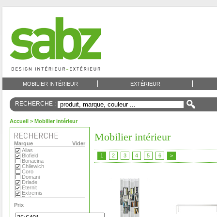
MOBILIER INTÉRIEUR
EXTÉRIEUR
RECHERCHE :
Accueil
> Mobilier intérieur
Mobilier intérieur
Marque
Vider
Alias
Blofield
1
2
3
4
5
6
>
Bonacina
Chilewich
Coro
Domani
Driade
Eternit
Extremis
Fatboy
Flora
Prix
Foscarini
Gandia Blasco