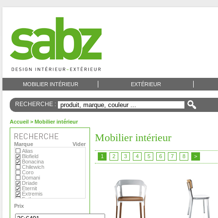
MOBILIER INTÉRIEUR
EXTÉRIEUR
RECHERCHE :
Accueil
> Mobilier intérieur
Mobilier intérieur
Marque
Vider
Alias
Blofield
1
2
3
4
5
6
7
8
>
Bonacina
Chilewich
Coro
Domani
Driade
Eternit
Extremis
Fatboy
Flora
Prix
Foscarini
Gandia Blasco