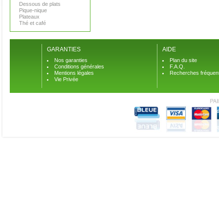
Dessous de plats
Pique-nique
Plateaux
Thé et café
GARANTIES
AIDE
Nos garanties
Plan du site
Conditions générales
F.A.Q.
Mentions légales
Recherches fréquen
Vie Privée