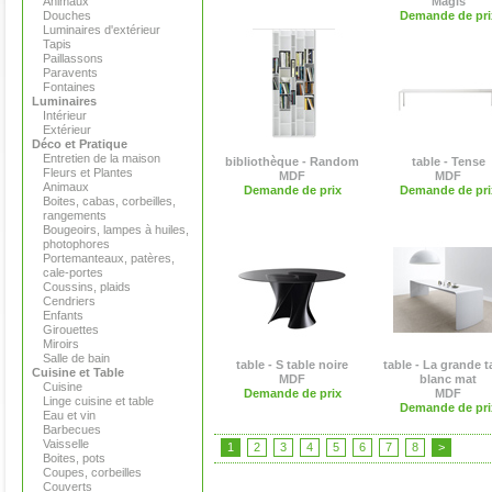
Animaux
Magis
Douches
Demande de pri
Luminaires d'extérieur
Tapis
Paillassons
Paravents
Fontaines
Luminaires
Intérieur
Extérieur
Déco et Pratique
Entretien de la maison
bibliothèque - Random
table - Tense
Fleurs et Plantes
MDF
MDF
Animaux
Demande de prix
Demande de pri
Boites, cabas, corbeilles,
rangements
Bougeoirs, lampes à huiles,
photophores
Portemanteaux, patères,
cale-portes
Coussins, plaids
Cendriers
Enfants
Girouettes
Miroirs
Salle de bain
table - S table noire
table - La grande t
Cuisine et Table
MDF
blanc mat
Cuisine
Demande de prix
MDF
Linge cuisine et table
Demande de pri
Eau et vin
Barbecues
Vaisselle
1
2
3
4
5
6
7
8
>
Boites, pots
Coupes, corbeilles
Couverts