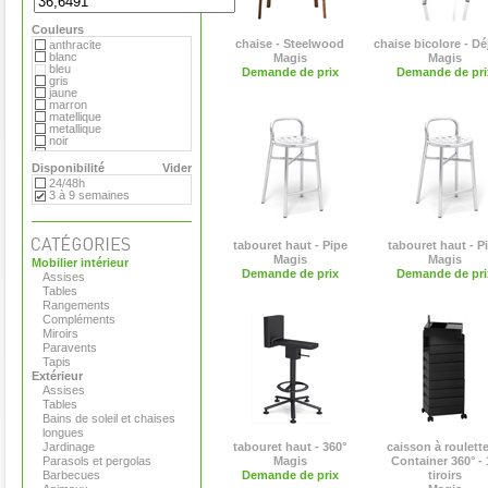
Hay
MDF
Couleurs
Magis
Marimekko
chaise - Steelwood
chaise bicolore - Dé
anthracite
Matière Grise
blanc
Magis
Magis
Moroso
bleu
Demande de prix
Demande de pri
Paola Lenti
gris
Plank
jaune
Pop Corn
marron
Roda
matellique
Serralunga
metallique
Tribu
noir
Vange
orange
Versus
rouge
Disponibilité
Vider
Viteo
transparent
24/48h
vert
3 à 9 semaines
tabouret haut - Pipe
tabouret haut - P
Magis
Magis
Mobilier intérieur
Demande de prix
Demande de pri
Assises
Tables
Rangements
Compléments
Miroirs
Paravents
Tapis
Extérieur
Assises
Tables
Bains de soleil et chaises
longues
Jardinage
tabouret haut - 360°
caisson à roulette
Parasols et pergolas
Magis
Container 360° - 
Barbecues
Demande de prix
tiroirs