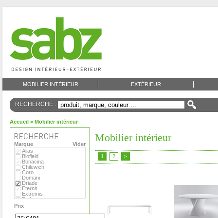
MOBILIER INTÉRIEUR
EXTÉRIEUR
RECHERCHE :
Accueil
> Mobilier intérieur
Mobilier intérieur
Marque
Vider
Alias
Blofield
1
2
>
Bonacina
Chilewich
Coro
Domani
Driade
Eternit
Extremis
Fatboy
Flora
Prix
Foscarini
Gandia Blasco