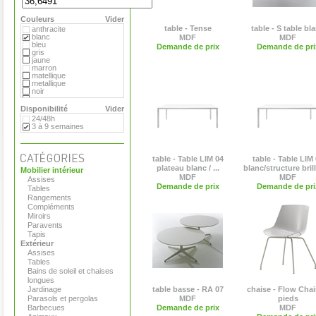
Hay
MDF
Couleurs
Magis
Vider
Marimekko
table - Tense
table - S table bl
anthracite
Matière Grise
blanc
MDF
MDF
Moroso
bleu
Demande de prix
Demande de pri
Paola Lenti
gris
Plank
jaune
Pop Corn
marron
Roda
matellique
Serralunga
metallique
Tribu
noir
Vange
orange
Versus
rouge
Disponibilité
Vider
Viteo
transparent
24/48h
vert
3 à 9 semaines
table - Table LIM 04
table - Table LIM
plateau blanc / ...
blanc/structure bril
Mobilier intérieur
MDF
MDF
Assises
Demande de prix
Demande de pri
Tables
Rangements
Compléments
Miroirs
Paravents
Tapis
Extérieur
Assises
Tables
Bains de soleil et chaises
longues
Jardinage
table basse - RA 07
chaise - Flow Chair
Parasols et pergolas
MDF
pieds
Barbecues
Demande de prix
MDF