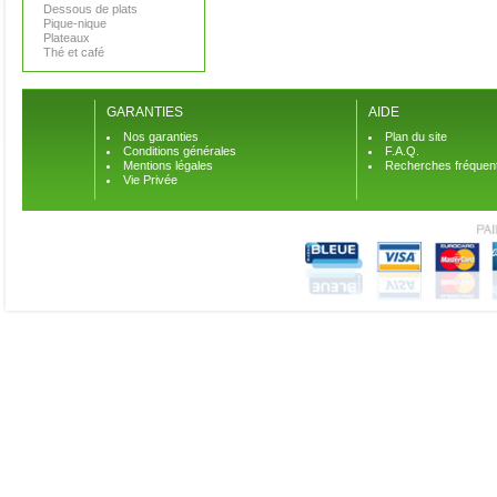
Dessous de plats
Pique-nique
Plateaux
Thé et café
GARANTIES
AIDE
Nos garanties
Plan du site
Conditions générales
F.A.Q.
Mentions légales
Recherches fréquen
Vie Privée