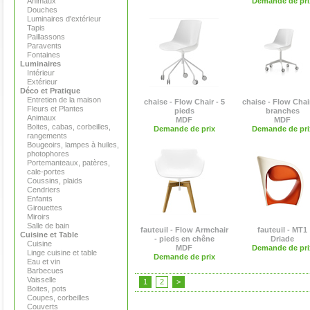
Animaux
Demande de pri
Douches
Luminaires d'extérieur
Tapis
Paillassons
Paravents
Fontaines
Luminaires
Intérieur
Extérieur
Déco et Pratique
Entretien de la maison
chaise - Flow Chair - 5
chaise - Flow Chair
Fleurs et Plantes
pieds
branches
Animaux
MDF
MDF
Boites, cabas, corbeilles,
Demande de prix
Demande de pri
rangements
Bougeoirs, lampes à huiles,
photophores
Portemanteaux, patères,
cale-portes
Coussins, plaids
Cendriers
Enfants
Girouettes
Miroirs
Salle de bain
fauteuil - Flow Armchair
fauteuil - MT1
Cuisine et Table
- pieds en chêne
Driade
Cuisine
MDF
Demande de pri
Linge cuisine et table
Demande de prix
Eau et vin
Barbecues
Vaisselle
1
2
>
Boites, pots
Coupes, corbeilles
Couverts