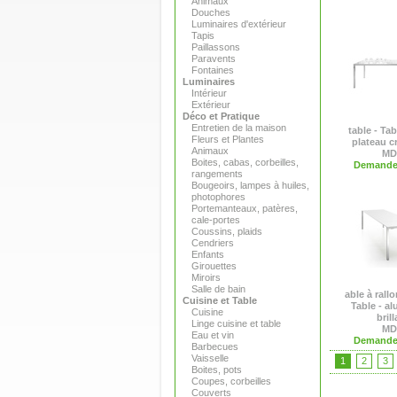
Animaux
Douches
Luminaires d'extérieur
Tapis
Paillassons
Paravents
Fontaines
Luminaires
Intérieur
Extérieur
Déco et Pratique
Entretien de la maison
table - Ta
Fleurs et Plantes
plateau cri
Animaux
MD
Boites, cabas, corbeilles,
Demande 
rangements
Bougeoirs, lampes à huiles,
photophores
Portemanteaux, patères,
cale-portes
Coussins, plaids
Cendriers
Enfants
Girouettes
Miroirs
Salle de bain
able à rallo
Cuisine et Table
Table - a
Cuisine
brill
Linge cuisine et table
MD
Eau et vin
Demande 
Barbecues
Vaisselle
1
2
3
Boites, pots
Coupes, corbeilles
Couverts