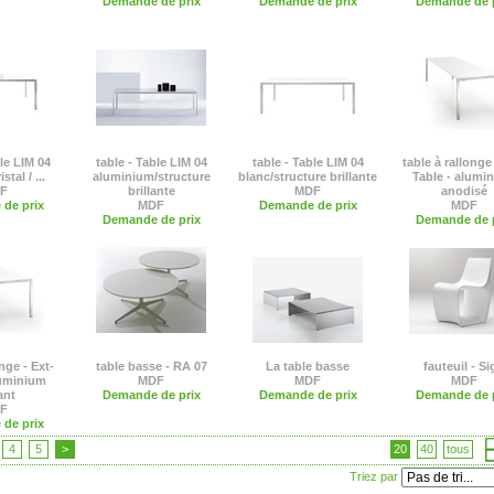
Demande de prix
Demande de prix
Demande de p
ble LIM 04
table - Table LIM 04
table - Table LIM 04
table à rallonge 
stal / ...
aluminium/structure
blanc/structure brillante
Table - alumi
F
brillante
MDF
anodisé
de prix
MDF
Demande de prix
MDF
Demande de prix
Demande de p
nge - Ext-
table basse - RA 07
La table basse
fauteuil - S
luminium
MDF
MDF
MDF
ant
Demande de prix
Demande de prix
Demande de p
F
de prix
4
5
>
20
40
tous
Triez par