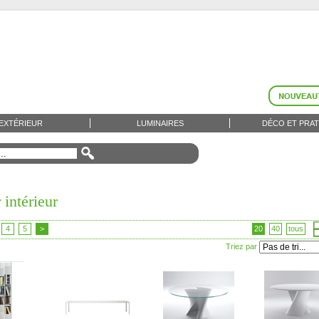
EXTÉRIEUR
LUMINAIRES
DÉCO ET PRAT
 intérieur
4
5
>
20
40
tous
Triez par