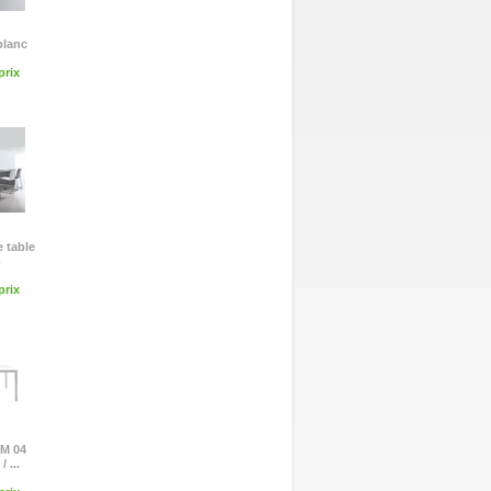
 blanc
rix
e table
m
rix
IM 04
 ...