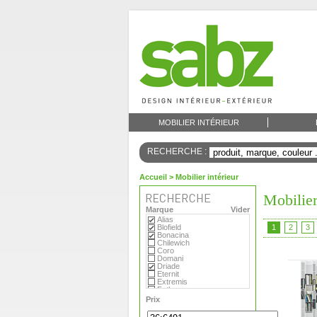
MOBILIER INTÉRIEUR
RECHERCHE :
Accueil
> Mobilier intérieur
Mobilier
Marque
Vider
Alias
Blofield
1
2
3
Bonacina
Chilewich
Coro
Domani
Driade
Eternit
Extremis
Fatboy
Flora
Prix
Foscarini
Gandia Blasco