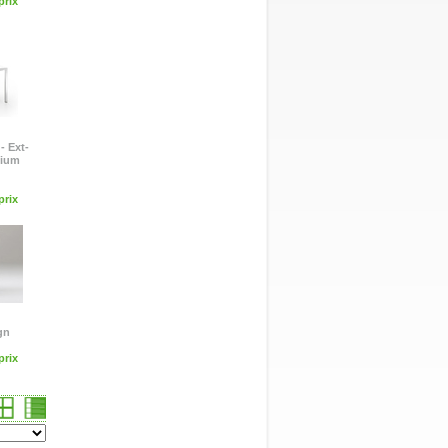
rix
- Ext-
nium
rix
ign
rix