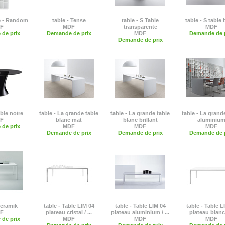
e - Random
table - Tense
table - S Table
table - S table
F
MDF
transparente
MDF
de prix
Demande de prix
MDF
Demande de p
Demande de prix
able noire
table - La grande table
table - La grande table
table - La grand
F
blanc mat
blanc brillant
aluminiu
de prix
MDF
MDF
MDF
Demande de prix
Demande de prix
Demande de p
Keramik
table - Table LIM 04
table - Table LIM 04
table - Table L
F
plateau cristal / ...
plateau aluminium / ...
plateau blanc /
de prix
MDF
MDF
MDF