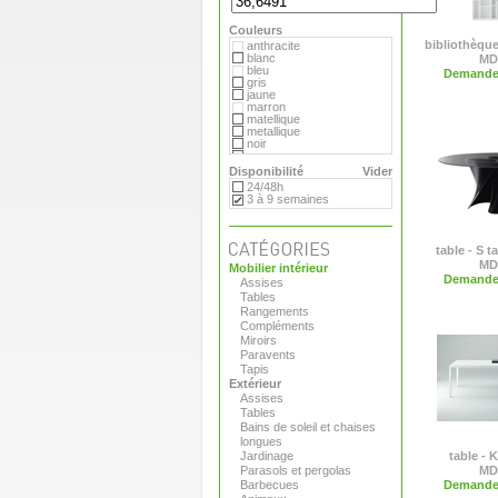
Hay
MDF
Couleurs
Magis
Marimekko
bibliothèqu
anthracite
Matière Grise
blanc
MD
Moroso
bleu
Demande 
Paola Lenti
gris
Plank
jaune
Pop Corn
marron
Roda
matellique
Serralunga
metallique
Tribu
noir
Vange
orange
Versus
rouge
Disponibilité
Vider
Viteo
transparent
24/48h
vert
3 à 9 semaines
table - S t
MD
Mobilier intérieur
Demande 
Assises
Tables
Rangements
Compléments
Miroirs
Paravents
Tapis
Extérieur
Assises
Tables
Bains de soleil et chaises
longues
Jardinage
table - 
Parasols et pergolas
MD
Barbecues
Demande 