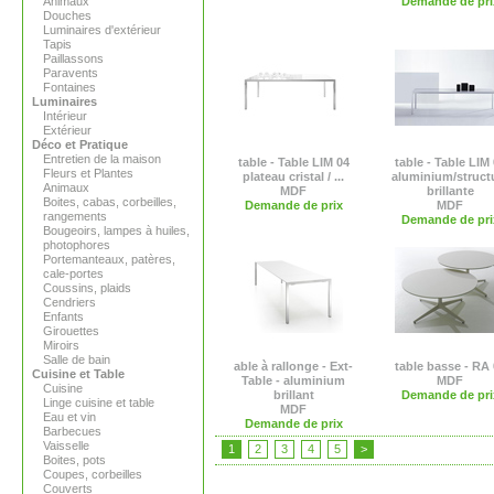
Animaux
Demande de pri
Douches
Luminaires d'extérieur
Tapis
Paillassons
Paravents
Fontaines
Luminaires
Intérieur
Extérieur
Déco et Pratique
Entretien de la maison
table - Table LIM 04
table - Table LIM
Fleurs et Plantes
plateau cristal / ...
aluminium/struct
Animaux
MDF
brillante
Boites, cabas, corbeilles,
Demande de prix
MDF
rangements
Demande de pri
Bougeoirs, lampes à huiles,
photophores
Portemanteaux, patères,
cale-portes
Coussins, plaids
Cendriers
Enfants
Girouettes
Miroirs
Salle de bain
able à rallonge - Ext-
table basse - RA 
Cuisine et Table
Table - aluminium
MDF
Cuisine
brillant
Demande de pri
Linge cuisine et table
MDF
Eau et vin
Demande de prix
Barbecues
Vaisselle
1
2
3
4
5
>
Boites, pots
Coupes, corbeilles
Couverts