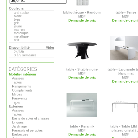
Hay
MDF
Couleurs
Magis
Marimekko
bibliothèque - Random
table - Tense
anthracite
Matière Grise
blanc
MDF
MDF
Moroso
bleu
Demande de prix
Demande de pri
Paola Lenti
gris
Plank
jaune
Pop Corn
marron
Roda
matellique
Serralunga
metallique
Tribu
noir
Vange
orange
Versus
rouge
Disponibilité
Vider
Viteo
transparent
24/48h
vert
3 à 9 semaines
table - S table noire
table - La grande t
MDF
blanc mat
Mobilier intérieur
Demande de prix
MDF
Assises
Demande de pri
Tables
Rangements
Compléments
Miroirs
Paravents
Tapis
Extérieur
Assises
Tables
Bains de soleil et chaises
longues
Jardinage
table - Keramik
table - Table LIM
Parasols et pergolas
MDF
plateau cristal / .
Barbecues
Demande de prix
MDF