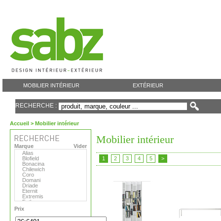
MOBILIER INTÉRIEUR
EXTÉRIEUR
RECHERCHE :
Accueil
> Mobilier intérieur
Mobilier intérieur
Marque
Vider
Alias
Blofield
1
2
3
4
5
>
Bonacina
Chilewich
Coro
Domani
Driade
Eternit
Extremis
Fatboy
Flora
Prix
Foscarini
Gandia Blasco