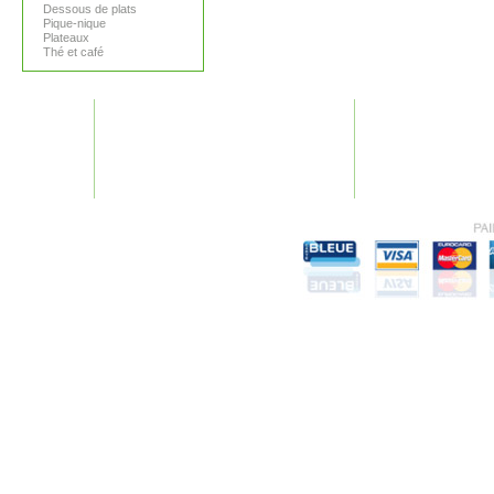
Dessous de plats
Pique-nique
Plateaux
Thé et café
GARANTIES
AIDE
Nos garanties
Plan du site
Conditions générales
F.A.Q.
Mentions légales
Recherches fréquen
Vie Privée