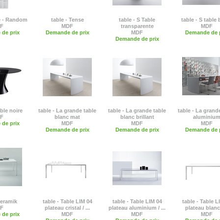
e - Random
table - Tense
table - S Table
table - S table
F
MDF
transparente
MDF
de prix
Demande de prix
MDF
Demande de p
Demande de prix
able noire
table - La grande table
table - La grande table
table - La grand
F
blanc mat
blanc brillant
aluminiu
de prix
MDF
MDF
MDF
Demande de prix
Demande de prix
Demande de p
Keramik
table - Table LIM 04
table - Table LIM 04
table - Table L
F
plateau cristal / ...
plateau aluminium / ...
plateau blanc /
de prix
MDF
MDF
MDF