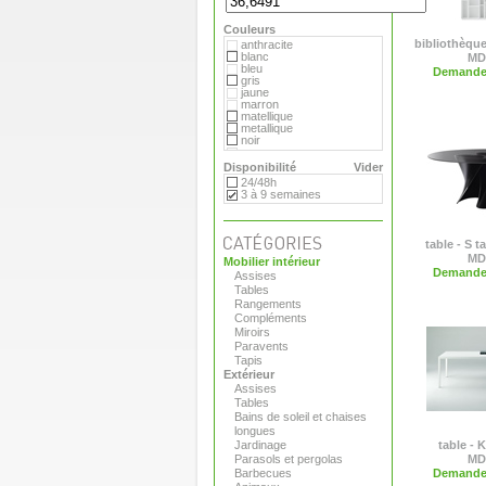
Hay
MDF
Couleurs
Magis
Marimekko
bibliothèqu
anthracite
Matière Grise
blanc
MD
Moroso
bleu
Demande 
Paola Lenti
gris
Plank
jaune
Pop Corn
marron
Roda
matellique
Serralunga
metallique
Tribu
noir
Vange
orange
Versus
rouge
Disponibilité
Vider
Viteo
transparent
24/48h
vert
3 à 9 semaines
table - S t
MD
Mobilier intérieur
Demande 
Assises
Tables
Rangements
Compléments
Miroirs
Paravents
Tapis
Extérieur
Assises
Tables
Bains de soleil et chaises
longues
Jardinage
table - 
Parasols et pergolas
MD
Barbecues
Demande 