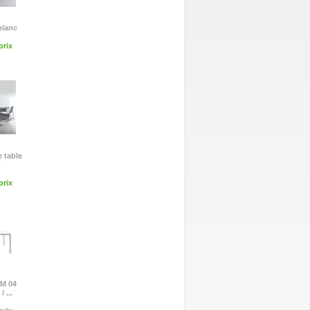
 blanc
rix
e table
m
rix
IM 04
 ...