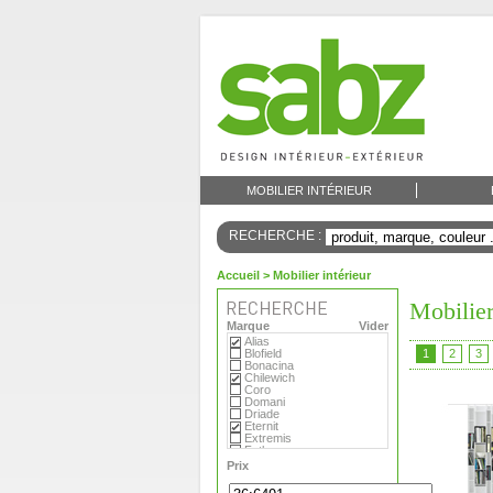
MOBILIER INTÉRIEUR
RECHERCHE :
Accueil
> Mobilier intérieur
Mobilier
Marque
Vider
Alias
Blofield
1
2
3
Bonacina
Chilewich
Coro
Domani
Driade
Eternit
Extremis
Fatboy
Flora
Prix
Foscarini
Gandia Blasco