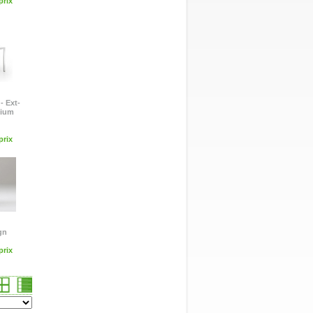
rix
- Ext-
nium
rix
ign
rix