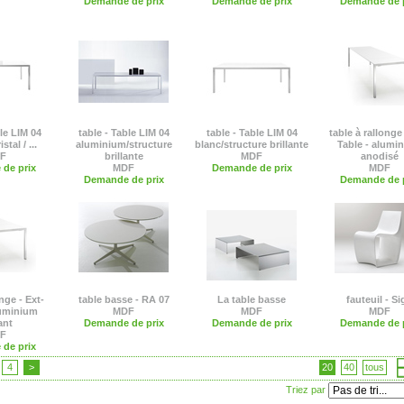
Demande de prix
Demande de prix
Demande de p
ble LIM 04
table - Table LIM 04
table - Table LIM 04
table à rallonge 
stal / ...
aluminium/structure
blanc/structure brillante
Table - alumi
F
brillante
MDF
anodisé
de prix
MDF
Demande de prix
MDF
Demande de prix
Demande de p
nge - Ext-
table basse - RA 07
La table basse
fauteuil - S
luminium
MDF
MDF
MDF
ant
Demande de prix
Demande de prix
Demande de p
F
de prix
4
>
20
40
tous
Triez par