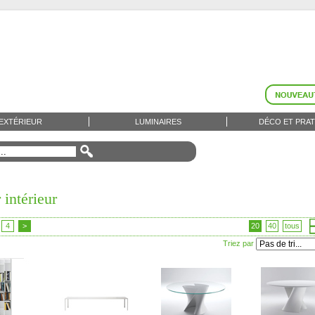
EXTÉRIEUR
LUMINAIRES
DÉCO ET PRAT
 intérieur
4
>
20
40
tous
Triez par