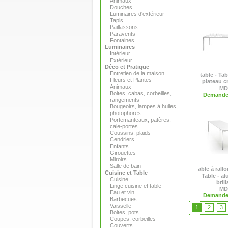
Animaux
Douches
Luminaires d'extérieur
Tapis
Paillassons
Paravents
Fontaines
Luminaires
Intérieur
Extérieur
Déco et Pratique
Entretien de la maison
table - Ta
Fleurs et Plantes
plateau cri
Animaux
MD
Boites, cabas, corbeilles,
Demande 
rangements
Bougeoirs, lampes à huiles,
photophores
Portemanteaux, patères,
cale-portes
Coussins, plaids
Cendriers
Enfants
Girouettes
Miroirs
Salle de bain
able à rallo
Cuisine et Table
Table - a
Cuisine
brill
Linge cuisine et table
MD
Eau et vin
Demande 
Barbecues
Vaisselle
1
2
3
Boites, pots
Coupes, corbeilles
Couverts