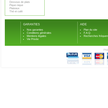
Dessous de plats
Pique-nique
Plateaux
Thé et café
GARANTIES
AIDE
Nos garanties
Plan du site
Conditions générales
F.A.Q.
Mentions légales
Recherches fréquen
Vie Privée