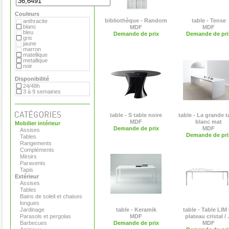
Hay
MDF
Couleurs
Magis
Marimekko
bibliothèque - Random
table - Tense
anthracite
Matière Grise
blanc
MDF
MDF
Moroso
bleu
Demande de prix
Demande de pri
Paola Lenti
gris
Plank
jaune
Pop Corn
marron
Roda
matellique
Serralunga
metallique
Tribu
noir
Vange
orange
Versus
rouge
Disponibilité
Viteo
transparent
24/48h
vert
3 à 9 semaines
table - S table noire
table - La grande t
MDF
blanc mat
Mobilier intérieur
Demande de prix
MDF
Assises
Demande de pri
Tables
Rangements
Compléments
Miroirs
Paravents
Tapis
Extérieur
Assises
Tables
Bains de soleil et chaises
longues
Jardinage
table - Keramik
table - Table LIM
Parasols et pergolas
MDF
plateau cristal / .
Barbecues
Demande de prix
MDF