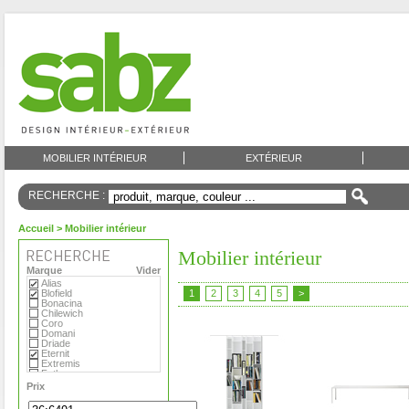
MOBILIER INTÉRIEUR
EXTÉRIEUR
RECHERCHE :
Accueil
> Mobilier intérieur
Mobilier intérieur
Marque
Vider
Alias
Blofield
1
2
3
4
5
>
Bonacina
Chilewich
Coro
Domani
Driade
Eternit
Extremis
Fatboy
Flora
Prix
Foscarini
Gandia Blasco