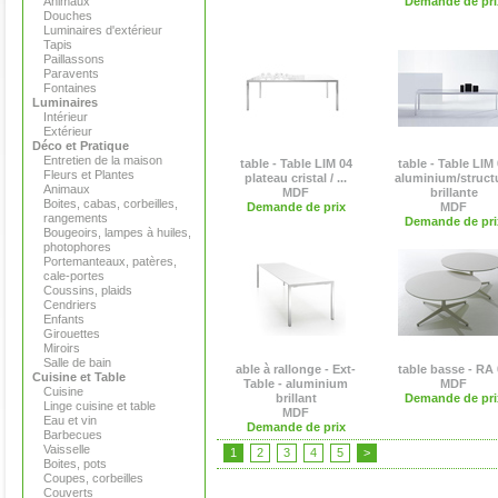
Animaux
Demande de pri
Douches
Luminaires d'extérieur
Tapis
Paillassons
Paravents
Fontaines
Luminaires
Intérieur
Extérieur
Déco et Pratique
Entretien de la maison
table - Table LIM 04
table - Table LIM
Fleurs et Plantes
plateau cristal / ...
aluminium/struct
Animaux
MDF
brillante
Boites, cabas, corbeilles,
Demande de prix
MDF
rangements
Demande de pri
Bougeoirs, lampes à huiles,
photophores
Portemanteaux, patères,
cale-portes
Coussins, plaids
Cendriers
Enfants
Girouettes
Miroirs
Salle de bain
able à rallonge - Ext-
table basse - RA 
Cuisine et Table
Table - aluminium
MDF
Cuisine
brillant
Demande de pri
Linge cuisine et table
MDF
Eau et vin
Demande de prix
Barbecues
Vaisselle
1
2
3
4
5
>
Boites, pots
Coupes, corbeilles
Couverts