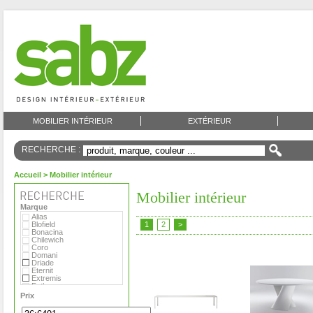
MOBILIER INTÉRIEUR
EXTÉRIEUR
RECHERCHE :
Accueil
> Mobilier intérieur
Mobilier intérieur
Marque
Alias
Blofield
1
2
>
Bonacina
Chilewich
Coro
Domani
Driade
Eternit
Extremis
Fatboy
Flora
Prix
Foscarini
Gandia Blasco