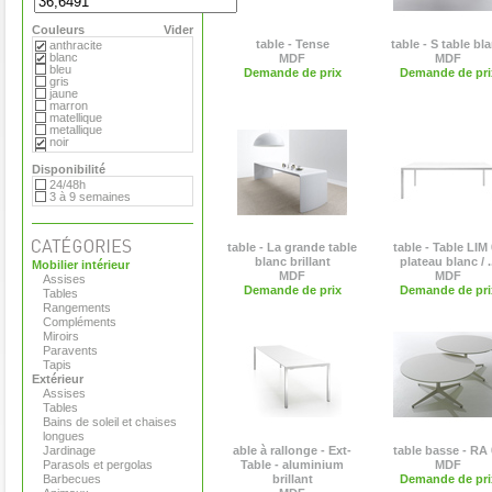
Hay
MDF
Couleurs
Magis
Vider
Marimekko
table - Tense
table - S table bl
anthracite
Matière Grise
blanc
MDF
MDF
Moroso
bleu
Demande de prix
Demande de pri
Paola Lenti
gris
Plank
jaune
Pop Corn
marron
Roda
matellique
Serralunga
metallique
Tribu
noir
Vange
orange
Versus
rouge
Disponibilité
Viteo
transparent
24/48h
vert
3 à 9 semaines
table - La grande table
table - Table LIM
blanc brillant
plateau blanc / ..
Mobilier intérieur
MDF
MDF
Assises
Demande de prix
Demande de pri
Tables
Rangements
Compléments
Miroirs
Paravents
Tapis
Extérieur
Assises
Tables
Bains de soleil et chaises
longues
Jardinage
able à rallonge - Ext-
table basse - RA 
Parasols et pergolas
Table - aluminium
MDF
Barbecues
brillant
Demande de pri