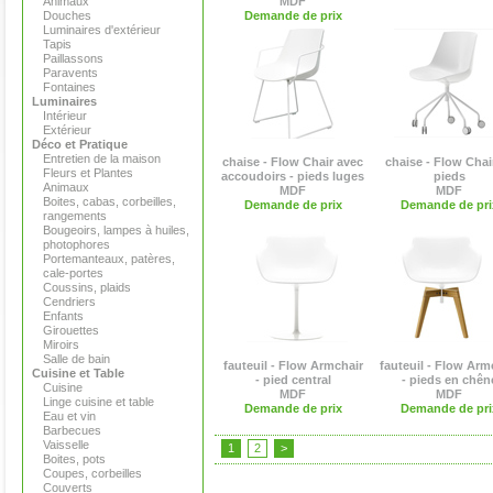
Animaux
MDF
Douches
Demande de prix
Luminaires d'extérieur
Tapis
Paillassons
Paravents
Fontaines
Luminaires
Intérieur
Extérieur
Déco et Pratique
Entretien de la maison
chaise - Flow Chair avec
chaise - Flow Chair
Fleurs et Plantes
accoudoirs - pieds luges
pieds
Animaux
MDF
MDF
Boites, cabas, corbeilles,
Demande de prix
Demande de pri
rangements
Bougeoirs, lampes à huiles,
photophores
Portemanteaux, patères,
cale-portes
Coussins, plaids
Cendriers
Enfants
Girouettes
Miroirs
Salle de bain
fauteuil - Flow Armchair
fauteuil - Flow Arm
Cuisine et Table
- pied central
- pieds en chên
Cuisine
MDF
MDF
Linge cuisine et table
Demande de prix
Demande de pri
Eau et vin
Barbecues
Vaisselle
1
2
>
Boites, pots
Coupes, corbeilles
Couverts