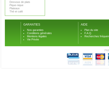
Dessous de plats
Pique-nique
Plateaux
Thé et café
GARANTIES
AIDE
Nos garanties
Plan du site
Conditions générales
F.A.Q.
Mentions légales
Recherches fréquen
Vie Privée