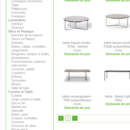
Demande de prix
Demande de pri
Luminaires d'extérieur
Tapis
Paillassons
Paravents
Fontaines
Luminaires
Intérieur
Extérieur
Déco et Pratique
Entretien de la maison
Fleurs et Plantes
Animaux
table basse ronde -
table basse ronde
Boites, cabas, corbeilles,
TObL  laminé
TObD polyurétha
rangements
Coro
Coro
Bougeoirs, lampes à huiles,
Demande de prix
Demande de pri
photophores
Portemanteaux, patères,
cale-portes
Coussins, plaids
Cendriers
Enfants
Girouettes
Miroirs
Salle de bain
Cuisine et Table
Cuisine
table rectangulaire -
table - Natal Lig
Linge cuisine et table
TRD polyuréthane
Tribu
Eau et vin
Coro
Demande de pri
Barbecues
Demande de prix
Vaisselle
Boites, pots
Coupes, corbeilles
1
2
>
Couverts
Dessous de plats
Pique-nique