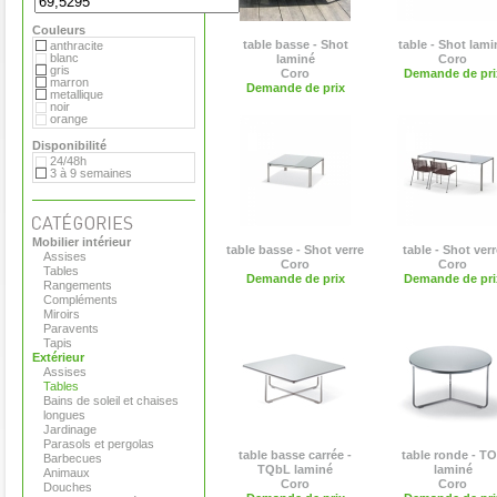
Plank
Roda
Couleurs
Royal Botania
Serralunga
table basse - Shot
table - Shot lami
anthracite
Tribu
blanc
laminé
Coro
Vange
gris
Coro
Demande de pri
Versus
marron
Demande de prix
Viteo
metallique
noir
orange
Disponibilité
24/48h
3 à 9 semaines
Mobilier intérieur
table basse - Shot verre
table - Shot verr
Assises
Coro
Coro
Tables
Demande de prix
Demande de pri
Rangements
Compléments
Miroirs
Paravents
Tapis
Extérieur
Assises
Tables
Bains de soleil et chaises
longues
Jardinage
Parasols et pergolas
table basse carrée -
table ronde - T
Barbecues
TQbL laminé
laminé
Animaux
Coro
Coro
Douches