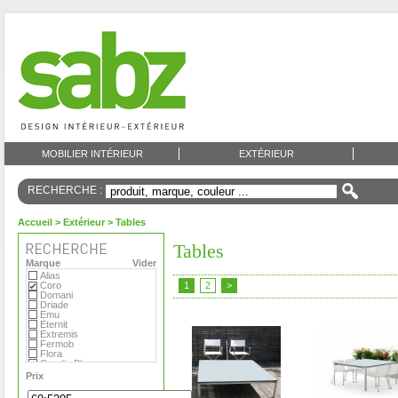
MOBILIER INTÉRIEUR
EXTÉRIEUR
RECHERCHE :
Accueil
>
Extérieur
> Tables
Tables
Marque
Vider
Alias
Coro
1
2
>
Domani
Driade
Emu
Eternit
Extremis
Fermob
Flora
Gandia Blasco
MDF
Prix
Magis
Matière Grise