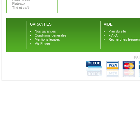
Plateaux
Thé et café
GARANTIES
AIDE
Nos garanties
Plan du site
Conditions générales
F.A.Q.
Mentions légales
Recherches fréquen
Vie Privée