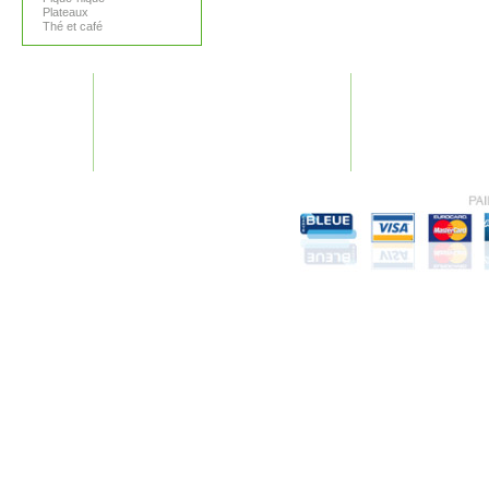
Plateaux
Thé et café
GARANTIES
AIDE
Nos garanties
Plan du site
Conditions générales
F.A.Q.
Mentions légales
Recherches fréquen
Vie Privée