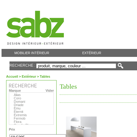
MOBILIER INTÉRIEUR
EXTÉRIEUR
RECHERCHE :
Accueil
>
Extérieur
> Tables
Tables
Marque
Vider
Alias
Coro
Domani
Driade
Emu
Eternit
Extremis
Fermob
Flora
Gandia Blasco
MDF
Prix
Magis
Matière Grise