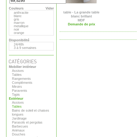
Plank
Roda
Couleurs
Royal Botania
Vider
Serralunga
table - La grande table
anthracite
Tribu
blanc
blanc brillant
Vange
gris
MDF
Versus
marron
Demande de prix
Viteo
metallique
noir
orange
Disponibilité
24/48h
3 à 9 semaines
Mobilier intérieur
Assises
Tables
Rangements
Compléments
Miroirs
Paravents
Tapis
Extérieur
Assises
Tables
Bains de soleil et chaises
longues
Jardinage
Parasols et pergolas
Barbecues
Animaux
Douches