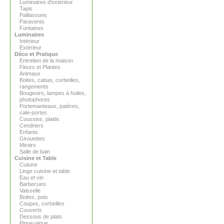
Luminaires d'extérieur
Tapis
Paillassons
Paravents
Fontaines
Luminaires
Intérieur
Extérieur
Déco et Pratique
Entretien de la maison
Fleurs et Plantes
Animaux
Boites, cabas, corbeilles,
rangements
Bougeoirs, lampes à huiles,
photophores
Portemanteaux, patères,
cale-portes
Coussins, plaids
Cendriers
Enfants
Girouettes
Miroirs
Salle de bain
Cuisine et Table
Cuisine
Linge cuisine et table
Eau et vin
Barbecues
Vaisselle
Boites, pots
Coupes, corbeilles
Couverts
Dessous de plats
Pique-nique