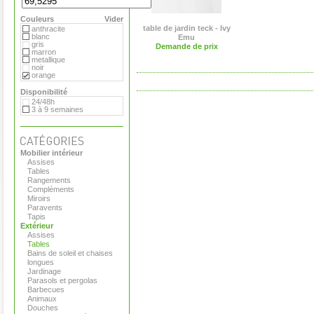
Plank
Roda
Couleurs
Royal Botania
Vider
Serralunga
table de jardin teck - Ivy
anthracite
Tribu
blanc
Emu
Vange
gris
Demande de prix
Versus
marron
Viteo
metallique
noir
orange
Disponibilité
24/48h
3 à 9 semaines
Mobilier intérieur
Assises
Tables
Rangements
Compléments
Miroirs
Paravents
Tapis
Extérieur
Assises
Tables
Bains de soleil et chaises
longues
Jardinage
Parasols et pergolas
Barbecues
Animaux
Douches