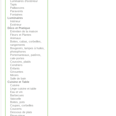
Luminaires d'extérieur
Tapis
Paillassons
Paravents
Fontaines
Luminaires
Intérieur
Extérieur
Déco et Pratique
Entretien de la maison
Fleurs et Plantes
Animaux
Boites, cabas, corbeilles,
rangements
Bougeoirs, lampes à huiles,
photophores
Portemanteaux, patères,
cale-portes
Coussins, plaids
Cendriers
Enfants
Girouettes
Miroirs
Salle de bain
Cuisine et Table
Cuisine
Linge cuisine et table
Eau et vin
Barbecues
Vaisselle
Boites, pots
Coupes, corbeilles
Couverts
Dessous de plats
Pique-nique