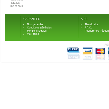
Plateaux
Thé et café
GARANTIES
AIDE
Nos garanties
Plan du site
Conditions générales
F.A.Q.
Mentions légales
Recherches fréquen
Vie Privée