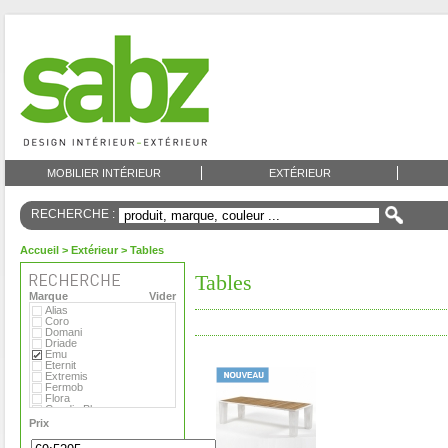
MOBILIER INTÉRIEUR
EXTÉRIEUR
RECHERCHE :
Accueil
>
Extérieur
> Tables
Tables
Marque
Vider
Alias
Coro
Domani
Driade
Emu
Eternit
Extremis
Fermob
Flora
Gandia Blasco
MDF
Prix
Magis
Matière Grise