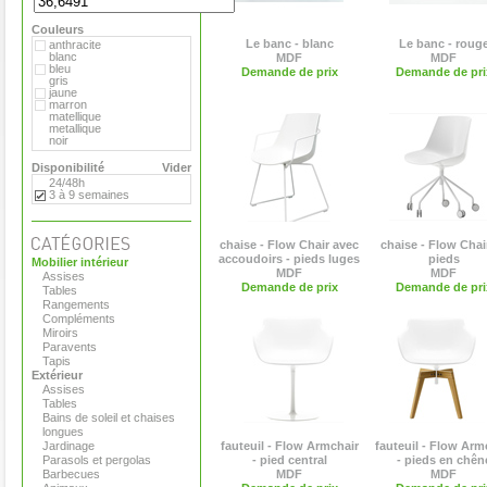
Hay
MDF
Couleurs
Magis
Marimekko
Le banc - blanc
Le banc - roug
anthracite
Matière Grise
blanc
MDF
MDF
Moroso
bleu
Demande de prix
Demande de pri
Paola Lenti
gris
Plank
jaune
Pop Corn
marron
Roda
matellique
Serralunga
metallique
Tribu
noir
Vange
orange
Versus
rouge
Disponibilité
Vider
Viteo
transparent
24/48h
vert
3 à 9 semaines
chaise - Flow Chair avec
chaise - Flow Chair
accoudoirs - pieds luges
pieds
Mobilier intérieur
MDF
MDF
Assises
Demande de prix
Demande de pri
Tables
Rangements
Compléments
Miroirs
Paravents
Tapis
Extérieur
Assises
Tables
Bains de soleil et chaises
longues
Jardinage
fauteuil - Flow Armchair
fauteuil - Flow Arm
Parasols et pergolas
- pied central
- pieds en chên
Barbecues
MDF
MDF