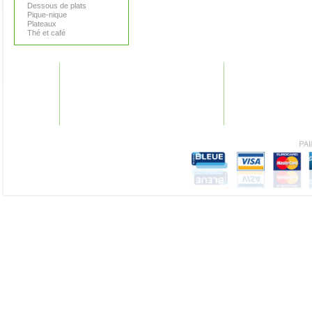
Dessous de plats
Pique-nique
Plateaux
Thé et café
GARANTIES
AIDE
Nos garanties
Plan du site
Conditions générales
F.A.Q.
Mentions légales
Recherches fréquen
Vie Privée