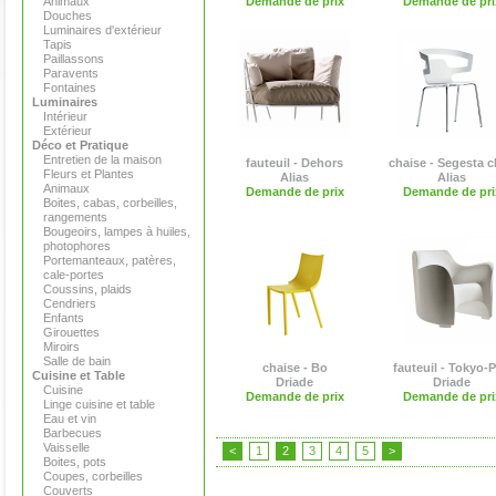
Animaux
Demande de prix
Demande de pri
Douches
Luminaires d'extérieur
Tapis
Paillassons
Paravents
Fontaines
Luminaires
Intérieur
Extérieur
Déco et Pratique
Entretien de la maison
fauteuil - Dehors
chaise - Segesta c
Fleurs et Plantes
Alias
Alias
Animaux
Demande de prix
Demande de pri
Boites, cabas, corbeilles,
rangements
Bougeoirs, lampes à huiles,
photophores
Portemanteaux, patères,
cale-portes
Coussins, plaids
Cendriers
Enfants
Girouettes
Miroirs
Salle de bain
chaise - Bo
fauteuil - Tokyo-
Cuisine et Table
Driade
Driade
Cuisine
Demande de prix
Demande de pri
Linge cuisine et table
Eau et vin
Barbecues
Vaisselle
<
1
2
3
4
5
>
Boites, pots
Coupes, corbeilles
Couverts