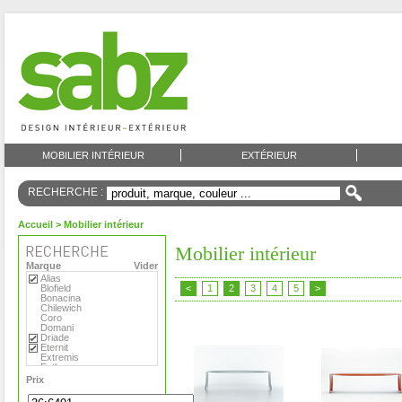
MOBILIER INTÉRIEUR
EXTÉRIEUR
RECHERCHE :
Accueil
> Mobilier intérieur
Mobilier intérieur
Marque
Vider
Alias
Blofield
<
1
2
3
4
5
>
Bonacina
Chilewich
Coro
Domani
Driade
Eternit
Extremis
Fatboy
Flora
Prix
Foscarini
Gandia Blasco