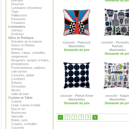
Animaux
Demande de pri
Douches
Luminaires d'extérieur
Tapis
Paillassons
Paravents
Fontaines
Luminaires
Intérieur
Extérieur
Déco et Pratique
Entretien de la maison
coussin - Peacock
coussin - Puutarh
Fleurs et Plantes
Marimekko
Parhatt
Animaux
Demande de prix
Marimekko
Boites, cabas, corbeilles,
Demande de pri
rangements
Bougeoirs, lampes à huiles,
photophores
Portemanteaux, patères,
cale-portes
Coussins, plaids
Cendriers
Enfants
Girouettes
Miroirs
Salle de bain
coussin - Pienet Kivet
coussin - Kippi
Cuisine et Table
Marimekko
Marimekko
Cuisine
Demande de prix
Demande de pri
Linge cuisine et table
Eau et vin
Barbecues
Vaisselle
<
1
2
3
4
5
Boites, pots
Coupes, corbeilles
Couverts