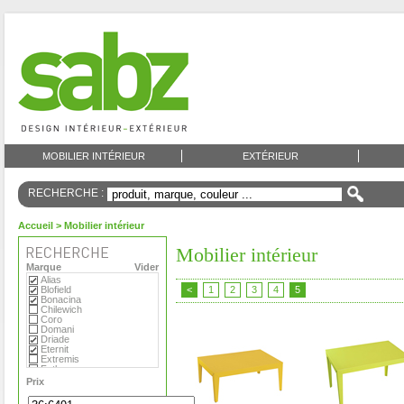
MOBILIER INTÉRIEUR
EXTÉRIEUR
RECHERCHE :
Accueil
> Mobilier intérieur
Mobilier intérieur
Marque
Vider
Alias
Blofield
<
1
2
3
4
5
Bonacina
Chilewich
Coro
Domani
Driade
Eternit
Extremis
Fatboy
Flora
Prix
Foscarini
Gandia Blasco