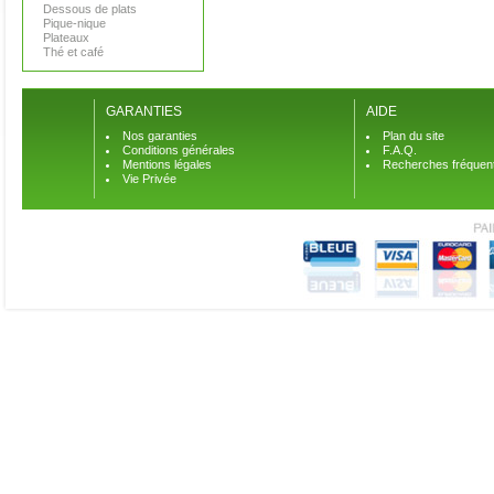
Dessous de plats
Pique-nique
Plateaux
Thé et café
GARANTIES
AIDE
Nos garanties
Plan du site
Conditions générales
F.A.Q.
Mentions légales
Recherches fréquen
Vie Privée