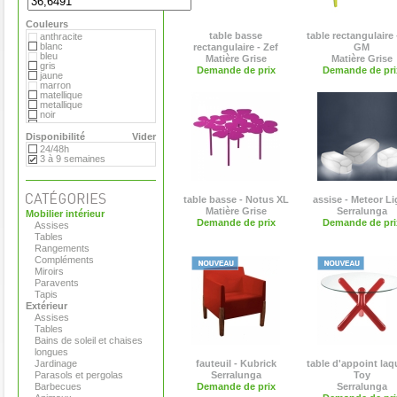
Hay
MDF
Couleurs
Magis
Marimekko
table basse
table rectangulaire 
anthracite
Matière Grise
blanc
rectangulaire - Zef
GM
Moroso
bleu
Matière Grise
Matière Grise
Paola Lenti
gris
Demande de prix
Demande de pri
Plank
jaune
Pop Corn
marron
Roda
matellique
Serralunga
metallique
Tribu
noir
Vange
orange
Versus
rouge
Disponibilité
Vider
Viteo
transparent
24/48h
vert
3 à 9 semaines
table basse - Notus XL
assise - Meteor Li
Matière Grise
Serralunga
Mobilier intérieur
Demande de prix
Demande de pri
Assises
Tables
Rangements
Compléments
Miroirs
Paravents
Tapis
Extérieur
Assises
Tables
Bains de soleil et chaises
longues
Jardinage
fauteuil - Kubrick
table d'appoint laq
Parasols et pergolas
Serralunga
Toy
Barbecues
Demande de prix
Serralunga